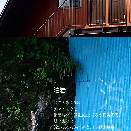
泊岩
宿泊人数：5名
​テント：なし
営業期間：避難施設（冬季使用不可）
​問い合わせ：
025-555-7344
糸魚川市観光協会