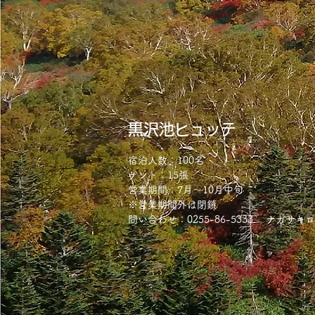
黒沢池ヒュッテ
宿泊人数：100名
テント：15張
​営業期間：7月～10月中旬
​※営業期間外は閉鎖
​問い合わせ：0255-86-5333 ナガサキ