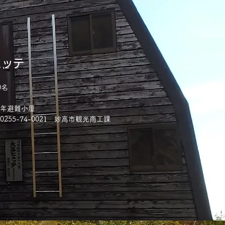
ュッテ
0名
通年避難小屋
0255-74-0021 妙高市観光商工課