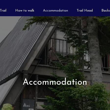
Trail
How to walk
Accommodation
Trail Head
Backc
Accommodation