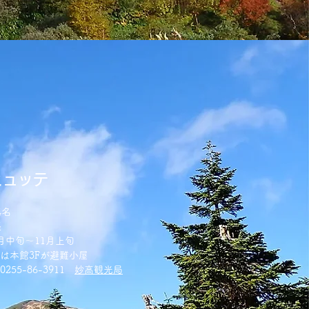
ヒュッテ
4名
張
月中旬～11月上旬
は本館3Fが避難小屋
255-86-3911
妙高観光局