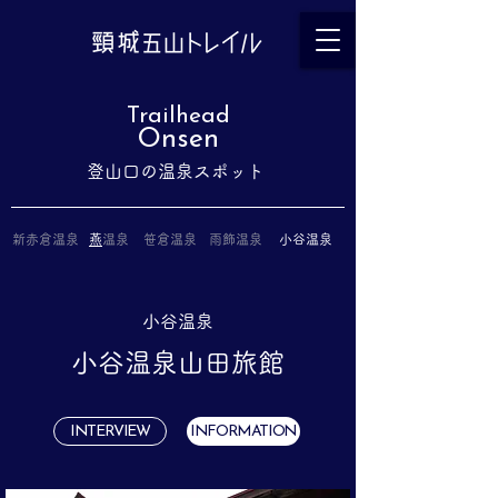
Trailhead
Onsen
登山口の
温泉スポット
新赤倉温泉
​
燕温泉
笹倉温泉
雨飾温泉
小谷温泉
小谷温泉
小谷温泉山田旅館
INTERVIEW
INFORMATION