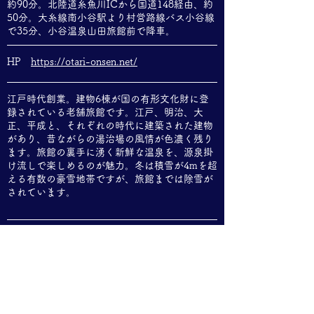
約90分。北陸道糸魚川ICから国道148経由、約
50分。
大糸線南小谷駅より村営路線バス小谷線
で35分、小谷温泉山田旅館前で降車。
HP
https://otari-onsen.net/
江戸時代創業。建物6棟が国の有形文化財に登
録されている老舗旅館です。江戸、明治、大
正、平成と、それぞれの時代に建築された建物
があり、昔ながらの湯治場の風情が色濃く残り
ます。旅館の裏手に湧く新鮮な温泉を、源泉掛
け流しで楽しめるのが魅力。冬は積雪が4mを超
える有数の豪雪地帯ですが、旅館までは除雪が
されています。
新赤倉温泉
燕温泉
笹倉温泉
雨飾温泉
小谷温泉